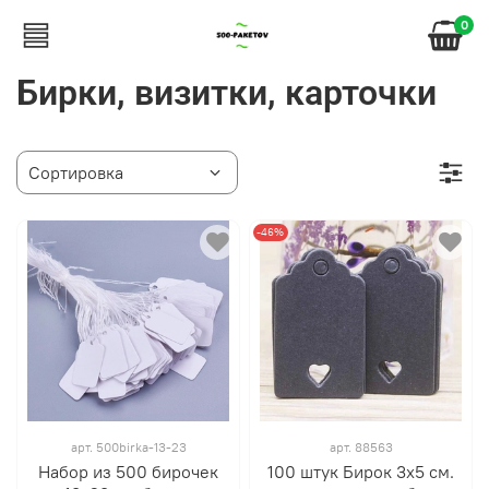
0
Бирки, визитки, карточки
-46%
арт.
500birka-13-23
арт.
88563
Набор из 500 бирочек
100 штук Бирок 3х5 см.