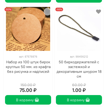
-50%
-98%
арт.
87578876
арт.
98456212
Набор из 100 штук бирок
50 биркодержателей с
круглых 50 мм. из крафта
застежкой и
без рисунка и надписей
декоративным шнуром 18
см
150.00 ₽
60.00 ₽
75.00 ₽
1.00 ₽
В корзину
В корзину