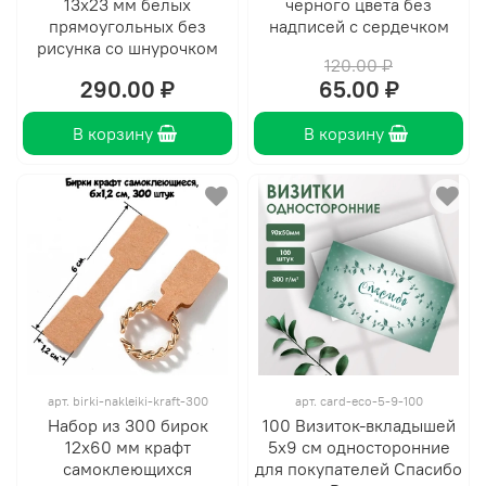
13х23 мм белых
черного цвета без
прямоугольных без
надписей с сердечком
рисунка со шнурочком
120.00 ₽
290.00 ₽
65.00 ₽
В корзину
В корзину
арт.
birki-nakleiki-kraft-300
арт.
card-eco-5-9-100
Набор из 300 бирок
100 Визиток-вкладышей
12х60 мм крафт
5х9 см односторонние
самоклеющихся
для покупателей Спасибо