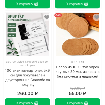
В корзину
В корзину
-54%
арт.
100-vizitki-kartochki-spasibo-
арт.
414166
za-pokupku
Набор из 100 штук бирок
100 визиток-карточек 5х9
круглых 30 мм. из крафта
см для покупателей
без рисунка и надписей
двусторонние Спасибо за
покупку
120.00 ₽
260.00 ₽
55.00 ₽
В корзину
В корзину