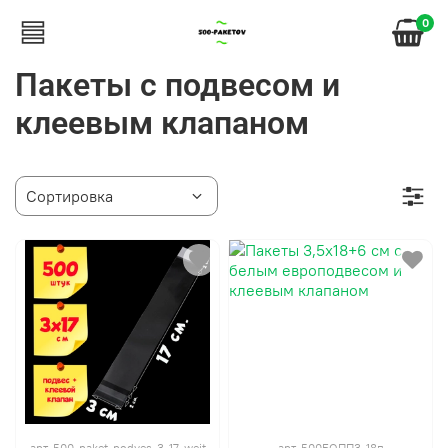
0
Пакеты с подвесом и
клеевым клапаном
арт.
500-paket-podves-3-17-weit
арт.
500БОПП3-18п