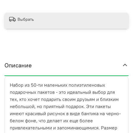
Выбрать
Описание
Набор из 50-ти маленьких полиэтиленовых
подарочных пакетов - это идеальный выбор для
тех, кто хочет подарить своим друзьям и близким
Каждый пакет имеет удобную ручку, чтобы его было
небольшой, но приятный подарок. Эти пакеты
легко переносить. Они также очень прочные и не
имеют красивый рисунок в виде бантика на черно-
порвутся при переноске подарков. Набор из 50 пакетов
белом фоне, что делает их еще более
позволяет выбрать идеальный размер для каждого
привлекательными и запоминающимися. Размер
подарка, а также использовать их для упаковки