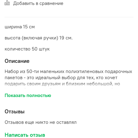
Добавить в сравнение
ширина 15 см
высота (включая ручки) 19 см.
количество 50 штук
Описание
Набор из 50-ти маленьких полиэтиленовых подарочных
пакетов - это идеальный выбор для тех, кто хочет
подарить своим друзьям и близким небольшой, но
приятный подарок. Эти пакеты имеют красивый рисунок
Показать полностью
в виде бантика на черно-белом фоне, что делает их еще
более привлекательными и запоминающимися. Размер
(включая ручки) 15 на 19 см.
Отзывы
Отзывов еще никто не оставлял
Написать отзыв