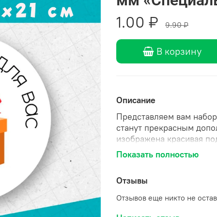
1.00 ₽
9.90 ₽
В корзину
Описание
Представляем вам набор
станут прекрасным допо
изображена красивая по
«Специально для Вас».
Показать полностью
Наклейки выполнены из 
которая хорошо держится
Отзывы
после снятия. Они имею
выцветает со временем.
Отзывов еще никто не оста