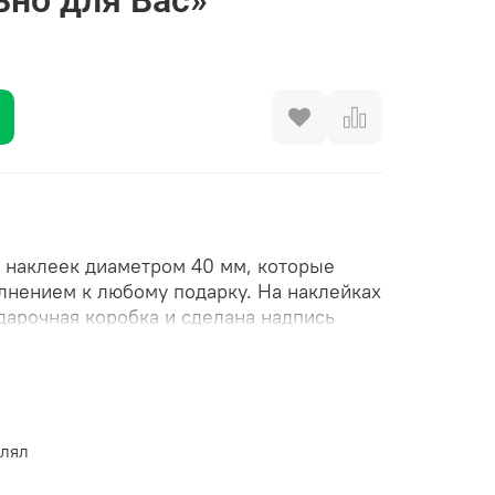
 наклеек диаметром 40 мм, которые
лнением к любому подарку. На наклейках
дарочная коробка и сделана надпись
качественной самоклеящейся плёнки,
 на поверхности и не оставляет следов
т яркий и насыщенный цвет, который не
влял