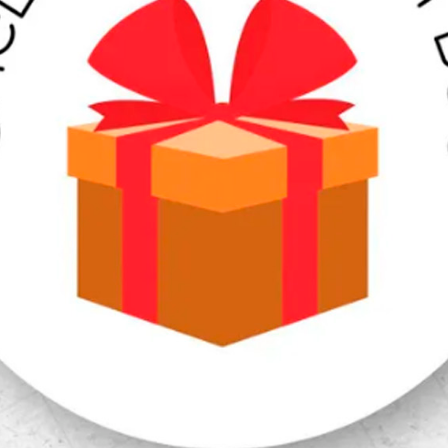
Наклейки «Специально д
подарков, открыток, кон
сделать подарок ещё бо