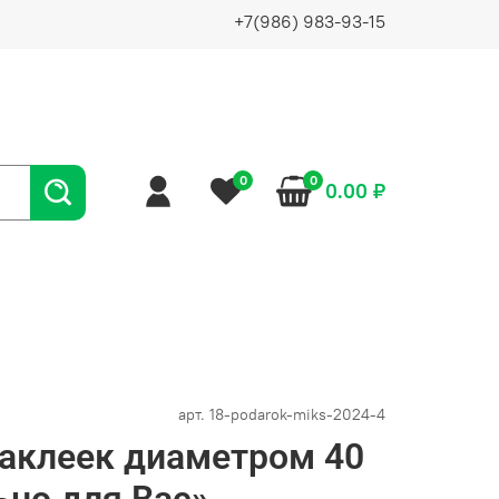
+7(986) 983-93-15
0
0
0.00 ₽
арт.
18-podarok-miks-2024-4
наклеек диаметром 40
но для Вас»