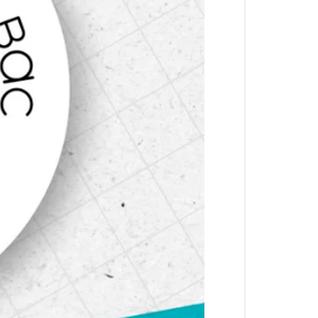
ля Вас» подойдут для оформления
вертов и других предметов. Они помогут
лее личным и запоминающимся.