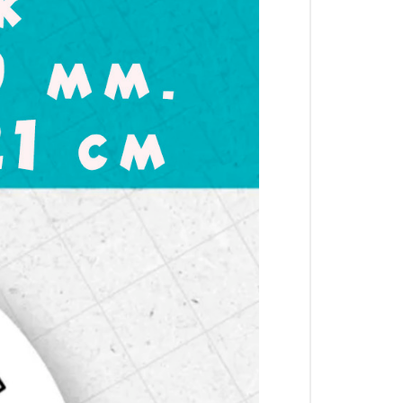
клеек, расположенных на листе размером
удобно отделять наклейки друг от друга и
льности или в комбинации.