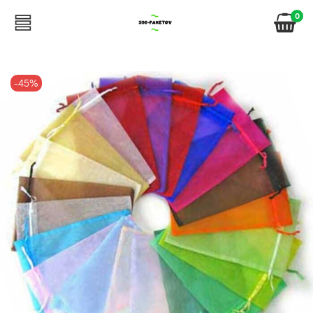
0
-45%