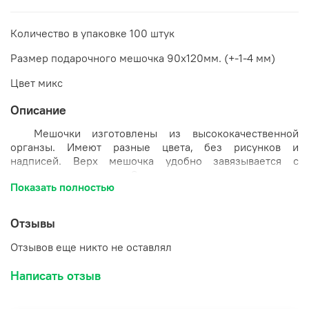
Количество в упаковке 100 штук
Размер подарочного мешочка 90х120мм. (+-1-4 мм)
Цвет микс
Описание
Мешочки изготовлены из высококачественной
органзы.
Имеют разные цвета, без рисунков и
надписей.
Верх мешочка удобно завязывается с
помощью ленточек. Очень хорошо подходит для
Показать полностью
упаковки небольших подарков, сувенирчиков,
бижутерии и пр. Может использоваться неоднократно и
при этом не потеряет своей привлекательности.
Отзывы
Размер подарочного мешочка 90х120 мм.
Отзывов еще никто не оставлял
Цена указана за 100 мешочков
Написать отзыв