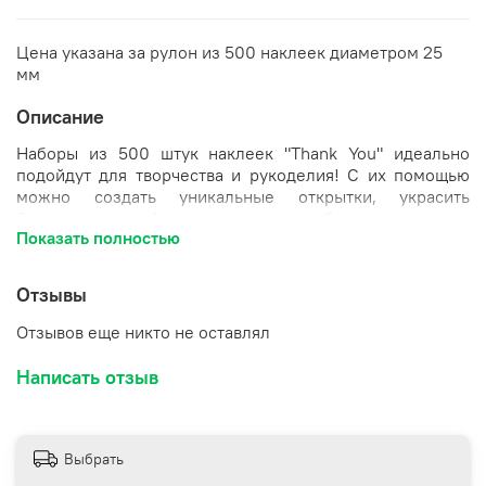
Цена указана за рулон из 500 наклеек диаметром 25
мм
Описание
Наборы из 500 штук наклеек "Thank You" идеально
подойдут для творчества и рукоделия! С их помощью
можно создать уникальные открытки, украсить
блокноты или оформить подарок любимому человеку.
Показать полностью
Круглые наклейки имеют диаметр 2,5 см и продаются
рулонами по доступной цене. Порадуйте себя и своих
близких этими яркими и стильными аксессуарами для
Отзывы
творческой деятельности!
Отзывов еще никто не оставлял
Написать отзыв
Выбрать