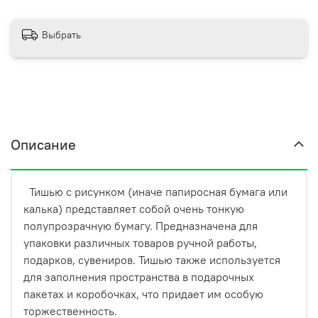
отличным дополнением к прозрачному полипропилену
либо упаковочной бумаге. Пластичный, легкий, не
дорогой материал с большим количеством оттенков и
Выбрать
цветов, приятна на ощупь. Переживать за состояние
бумаги не стоит: она выглядит очень презентабельно
даже в помятом состоянии.
Описание
Тишью с рисунком (иначе папиросная бумага или
калька) представляет собой очень тонкую
полупрозрачную бумагу. Предназначена для
упаковки различных товаров ручной работы,
подарков, сувениров. Тишью также используется
для заполнения пространства в подарочных
пакетах и коробочках, что придает им особую
торжественность.