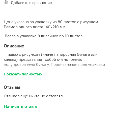
Добавить в сравнение
Цена указана за упаковку из 80 листов с рисунком.
Размер одного листа 140х210 мм.
Всего в упаковке 8 дизайнов по 10 листов
Описание
Тишью с рисунком (иначе папиросная бумага или
калька) представляет собой очень тонкую
полупрозрачную бумагу. Предназначена для упаковки
различных товаров ручной работы, подарков,
Показать полностью
сувениров. Тишью также используется для заполнения
пространства в подарочных пакетах и коробочках, что
придает им особую торжественность.
Отзывы
Данный вид бумаги является нежным, мягким и
Отзывов еще никто не оставлял
представлен многообразием оттенков.
Из нее
получаются необыкновенно нежные цветы: маки,
Написать отзыв
пионы, лотосы.
При оформлении подарков будет