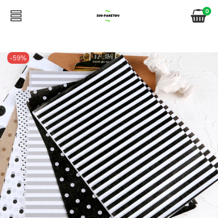
0
-59%