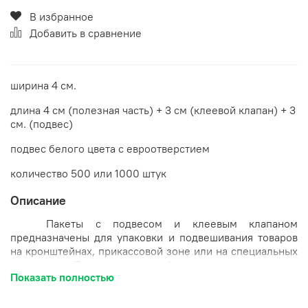
В избранное
Добавить в сравнение
ширина 4 см.
длина 4 см (полезная часть) + 3 см (клеевой клапан) + 3
см. (подвес)
подвес белого цвета с евроотверстием
количество 500 или 1000 штук
Описание
Пакеты с подвесом и клеевым клапаном
предназначены для упаковки и подвешивания товаров
на кронштейнах, прикассовой зоне или на специальных
стеллажах. Подвес в верхней части имеет круглое
Показать полностью
отверстие. В нижней части упаковка закрывается с
помощью клейкого клапана.
Пакетики значительно
экономят рабочее пространство, при этом позволяя