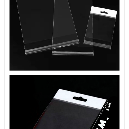
Применение пакетов с подвесом и скотчем довольно
широко:
канцелярия;
бумага и бумажная продукция;
товары ручной работы;
косметика;
сувенирная продукция;
товары для дома, сада, огорода;
ювелирная продукция и бижутерия;
электротовары;
одежда (особенно носки, ткани, шарфы, перчатки);
образцы продукции;