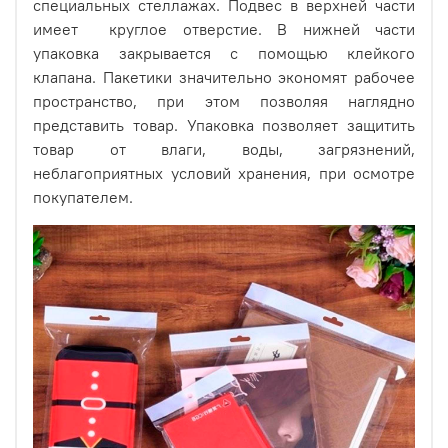
специальных стеллажах. Подвес в верхней части
имеет круглое отверстие. В нижней части
упаковка закрывается с помощью клейкого
клапана.
Пакетики значительно экономят рабочее
Изготовлены из прозрачной БОПП пленки,
пространство, при этом позволяя наглядно
обладающей высокой прозрачностью, не
представить товар. Упаковка позволяет защитить
деформирующейся при правильном использовании,
товар от влаги, воды, загрязнений,
имеющую высокую химическую стойкость.
неблагоприятных условий хранения, при осмотре
покупателем.