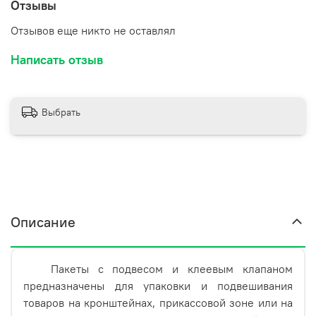
Отзывы
наглядно представить товар. Упаковка позволяет
защитить товар от влаги, воды, загрязнений,
Отзывов еще никто не оставлял
неблагоприятных условий хранения, при осмотре
покупателем.
Написать отзыв
Выбрать
Описание
Пакеты с подвесом и клеевым клапаном
предназначены для упаковки и подвешивания
товаров на кронштейнах, прикассовой зоне или на