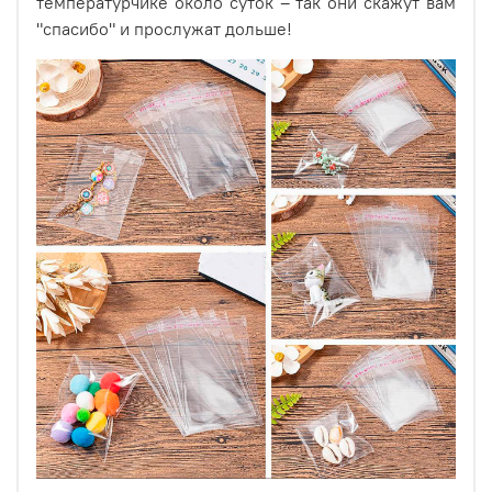
температурчике около суток – так они скажут вам
клапана, который обеспечивает удобство закрытия и
"спасибо" и прослужат дольше!
сохраняет свежесть продуктов внутри. Это особенно
важно при хранении пищевых продуктов, так как они
могут испортиться быстро без правильной
упаковки. Они подходят для использования в различных
сферах деятельности, начиная от домашней кухни и
заканчивая профессиональной упаковочной
деятельностью.
Пакеты с клеевым клапаном - это отличный выбор для
тех, кто ищет качественную и недорогую упаковку для
своих товаров. Они обеспечивают надежную защиту от
влаги, воздуха и других факторов, которые могут
повредить продукцию.