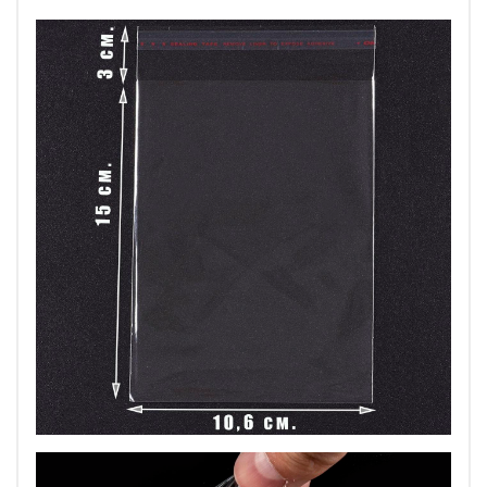
Особенности применения: Храните ваши пакеты
комфортно – между -5°C и +37°C! Зимой же дайте им
немного тепла: подержите при комнатном
температурчике около суток – так они скажут вам
"спасибо" и прослужат дольше!