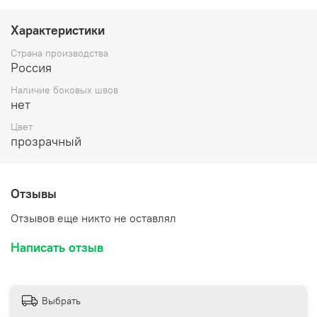
поверхность демонстрирует товар во всей красе,
выгодно выделяя упаковку среди конкурентов.
Характеристики
Идеальное решение для подарочной продукции,
косметических средств, сладостей и множества других
Страна производства
изделий!
Россия
Наличие боковых швов
нет
Цвет
прозрачный
Отзывы
Отзывов еще никто не оставлял
Написать отзыв
Выбрать