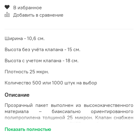
В избранное
Добавить в сравнение
Ширина - 10,6 см.
Высота без учёта клапана - 15 см.
Высота с учетом клапана - 18 см.
Плотность 25 мкрн.
Количество 500 или 1000 штук на выбор
Описание
Прозрачный пакет выполнен из высококачественного
материала – биаксиально ориентированного
полипропилена толщиной 25 микрон. Клапан снабжен
надежным скотчем OKER, обеспечивающим
Показать полностью
многоразовое открытие и закрытие без потери
герметичности. Четкая, идеально прозрачная