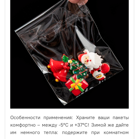
Прозрачные пакеты с клеевым клапаном изготовлены
из высококачественного материала - БОПП. Этот
материал обеспечивает отличную прочность и
долговечность пакетов, а также их прозрачность, что
позволяет легко видеть содержимое внутри.
Пакеты имеют размер 10.6х15 см и толщину 25 микрон,
что делает их идеальными для упаковки различных
товаров, таких как мыло, печенье или другие продукты,
Особенности применения: Храните ваши пакеты
которые требуют надежной защиты от внешних
воздействий.
комфортно – между -5°C и +37°C! Зимой же дайте
им немного тепла: подержите при комнатном
Особенностью этих пакетов является наличие клеевого