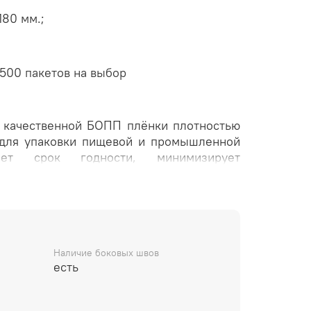
180 мм.;
 500 пакетов на выбор
качественной БОПП плёнки плотностью
 для упаковки пищевой и промышленной
ивает срок годности,
минимизирует
чные сварные швы делают упаковку
пан надежно закрывает пакет, защищая
вусторонняя клейкая лента позволяет
и закрывать клапан. Идеально прозрачная
воляет рассмотреть содержимое со всех
ред товару. Особо удобен для упаковки
Наличие боковых швов
есть
ой работы.
имы расхождения 1-3 мм):