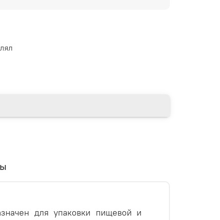
езная, за минусом боковых швов) около
 около 120 мм.;
влял
мм.;
м.;
вы
значен для упаковки пищевой и