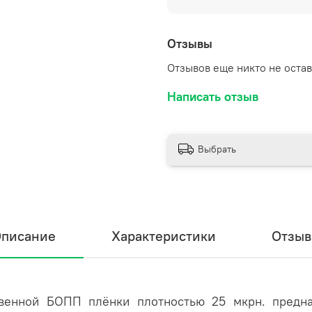
Ширина внутренняя (пол
114 мм;
Отзывы
Ширина внешняя (общая)
Отзывов еще никто не оста
Высота без клапана 150 
Написать отзыв
Высота с клапаном 180 м
Выбрать
писание
Характеристики
Отзы
нной БОПП плёнки плотностью 25 мкрн. предна