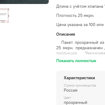
Длина с учётом клапана 
Плотность 25 мкрн.
Цена указана за 100 или
Описание
Пакет прозрачный из 
25 мкрн. предназначен
продукции. Увелич
порчу
продукции
. Про
Показать полностью
надежной. Клеевой кла
содержимое от пыли. Д
многократно открывать 
Характеристики
поверхность пакета поз
ракурсов, не нанося в
Страна производства
Россия
различных товаров ручн
Цвет
Размеры пакета (допуст
прозрачный