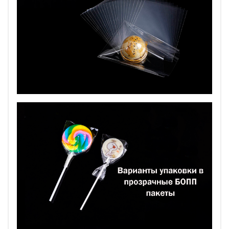
Прелесть и достоинства данной упаковки очевидны:
- идеальная прозрачность позволяет подробнейшим
образом оценить содержимое, при этом вплотную с
ним не контактируя;
- верх пакета Вы можете закрепить с помощью
обычного стикера, наклейки, твистов, подарочной или
декоративной ленточкой, что значительно улучшает
зрительное восприятие подарка;
- купить прозрачные пакеты высокого качества в
интернет-магазине можно по низкой цене, что
практически не влияет на исходную стоимость,
упакованную в них продукта;
- простая форма позволяет за несколько секунд
упаковать товар, а лаконичный дизайн допускает