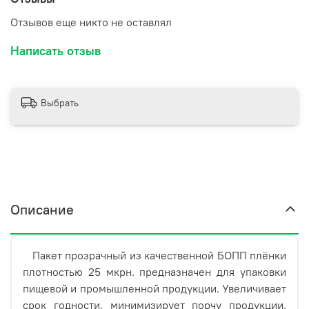
Высота без клапана 230 мм.;
Отзывов еще никто не оставлял
Высота с клапаном 260 мм.;
Написать отзыв
Выбрать
Описание
Пакет прозрачный из качественной БОПП плёнки
плотностью 25 мкрн. предназначен для упаковки
пищевой и промышленной продукции. Увеличивает
срок годности,
минимизирует порчу
продукции
.