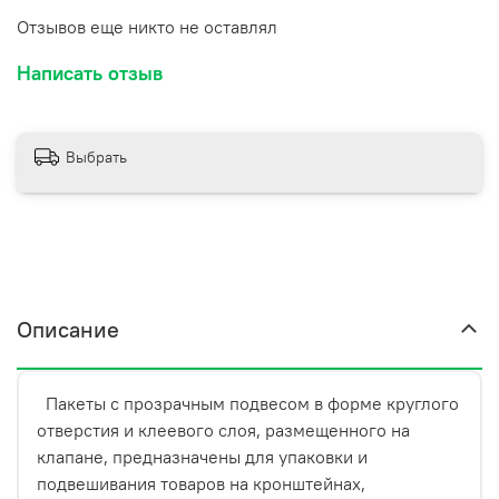
Отзывов еще никто не оставлял
Написать отзыв
Выбрать
Описание
Пакеты с прозрачным подвесом в форме круглого
отверстия и клеевого слоя, размещенного на
Пакетики значительно экономят рабочее
клапане, предназначены для упаковки и
пространство, при этом позволяя наглядно представить
подвешивания товаров на кронштейнах,