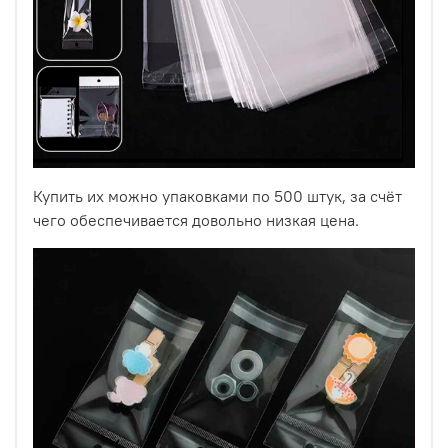
Купить их можно упаковками по 500 штук, за счёт
чего обеспечивается довольно низкая цена.
Пакеты с подвесом и скотчем универсальны в
применении! Они подойдут для упаковки канцелярских
принадлежностей, бумаги и бумажной продукции,
изделий ручной работы, косметики, сувениров, товаров
для дома, садового инвентаря, ювелирной продукции и
бижутерии, электроники, одежды (например, носков,
тканей, шарфов) и даже образцов продукции.