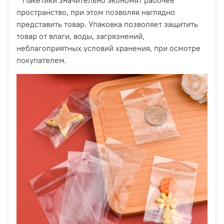
Пакетики значительно экономят рабочее
пространство, при этом позволяя наглядно
представить товар. Упаковка позволяет защитить
Изготовлены из прозрачной БОПП пленки,
товар от влаги, воды, загрязнений,
обладающей высокой прозрачностью, не
неблагоприятных условий хранения, при осмотре
деформирующейся при правильном использовании,
покупателем.
имеющую высокую химическую стойкость.