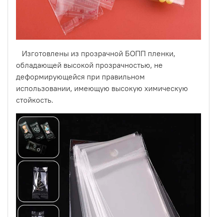
Изготовлены из прозрачной БОПП пленки,
обладающей высокой прозрачностью, не
Купить их можно упаковками по 500 штук, за счёт чего
деформирующейся при правильном
обеспечивается довольно низкая цена.
использовании, имеющую высокую химическую
стойкость.