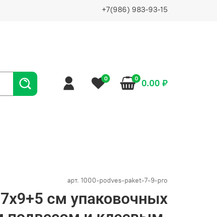
+7(986) 983-93-15
0
0
0.00 ₽
арт.
1000-podves-paket-7-9-pro
 7х9+5 см упаковочных
м подвесом и клеевым