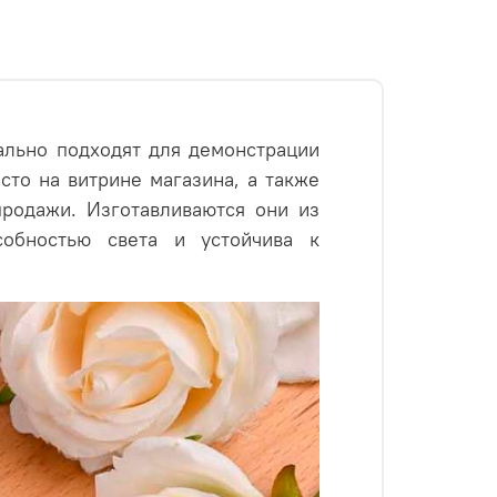
льно подходят для демонстрации
то на витрине магазина, а также
родажи. Изготавливаются они из
собностью света и устойчива к
кономят рабочее пространство, при
представить товар. Упаковка позволяет