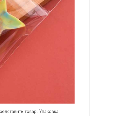
чной БОПП пленки, обладающей
, не деформирующейся при правильном
 высокую химическую стойкость.
едставить товар. Упаковка