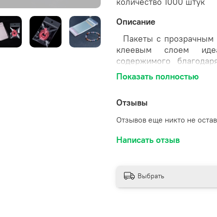
количество 1000 штук
Описание
Пакеты с прозрачным п
клеевым слоем идеа
содержимого благодар
позволяют экономить 
Показать полностью
защищают товары от во
транспортировки и 
Отзывы
высококачественной БО
пропускной способност
Отзывов еще никто не оста
повреждениям.
Написать отзыв
Выбрать