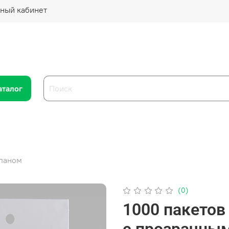
ный кабинет
аталог
апаном
(0)
1000 пакетов
с прозрачны