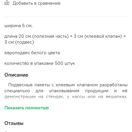
Добавить в сравнение
ширина 5 см.
длина 20 см (полезная часть) + 3 см (клеевой клапан) +
3 см (подвес)
европодвес белого цвета
количество в упаковке 500 штук
Описание
Подвесные пакеты с клеевым клапаном разработаны
специально для упаковывания продукции и её
демонстрации на стендах, у кассы или на вешалках.
Сверху расположен белый еврослот, а снизу упаковка
Показать полностью
запечатывается липким слоем. Такие пакетики
помогают рационально использовать торговую площадь
и одновременно дают возможность рассмотреть
Отзывы
продукцию перед покупкой. Благодаря этому товару
обеспечивается защита от пыли, грязи, негативных