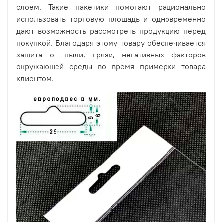
слоем. Такие пакетики помогают рационально
использовать торговую площадь и одновременно
Изготовлены из прозрачной БОПП пленки,
дают возможность рассмотреть продукцию перед
обладающей высокой прозрачностью, не
покупкой. Благодаря этому товару обеспечивается
деформирующейся при правильном использовании,
защита от пыли, грязи, негативных факторов
имеющую высокую химическую стойкость.
окружающей среды во время примерки товара
клиентом.