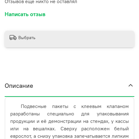
Отзывов еще никто не оставлял
факторов окружающей среды во время примерки
товара клиентом.
Написать отзыв
Выбрать
Описание
Подвесные пакеты с клеевым клапаном
разработаны специально для упаковывания
продукции и её демонстрации на стендах, у кассы
или на вешалках. Сверху расположен белый
еврослот, а снизу упаковка запечатывается липким